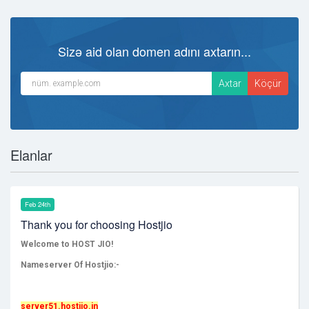
Sizə aid olan domen adını axtarın...
Elanlar
Feb 24th
Thank you for choosing Hostjio
Welcome to HOST JIO!
Nameserver Of Hostjio:-
server51.hostjio.in