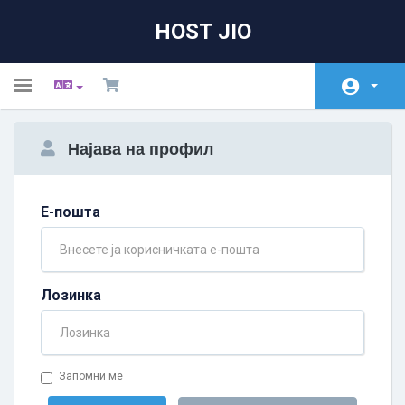
HOST JIO
Toggle
navigation
Почетна
Најава на профил
Store
Акции и промоции
Е-пошта
База на знаења
Статус на сервери
Лозинка
Заработка
Контакт
Запомни ме