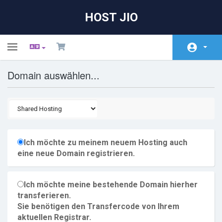
HOST JIO
Toggle
navigation
Domain auswählen...
Kundencenter Home
Shop
Ankündigungen
Wissensdatenbank
Ich möchte zu meinem neuem Hosting auch
eine neue Domain registrieren.
Netzwerkstatus
Partner
Ich möchte meine bestehende Domain hierher
Kontaktieren Sie uns
transferieren.
Sie benötigen den Transfercode von Ihrem
aktuellen Registrar.